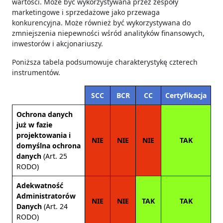
wartości. Może być wykorzystywana przez zespoły
marketingowe i sprzedażowe jako przewaga
konkurencyjna. Może również być wykorzystywana do
zmniejszenia niepewności wśród analityków finansowych,
inwestorów i akcjonariuszy.
Poniższa tabela podsumowuje charakterystykę czterech
instrumentów.
SCC
BCR
CC
Certyfikacja
Ochrona danych
już w fazie
projektowania i
NIE
NIE
NIE
TAK
domyślna ochrona
danych
(Art. 25
RODO)
Adekwatność
Administratorów
NIE
NIE
TAK
TAK
Danych
(Art. 24
RODO)