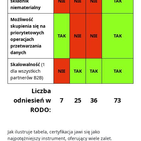
składnik
NIE
NIE
NIE
TAK
niematerialny
Możliwość
skupienia się na
priorytetowych
TAK
NIE
NIE
TAK
operacjach
przetwarzania
danych
Skalowalność
(1
dla wszystkich
NIE
TAK
TAK
TAK
partnerów B2B)
Liczba
odniesień w
7
25
36
73
RODO:
Jak ilustruje tabela, certyfikacja jawi się jako
najpotężniejszy instrument, oferujący wiele zalet.