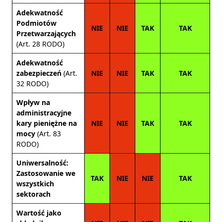
Adekwatność
Podmiotów
NIE
NIE
TAK
TAK
Przetwarzających
(Art. 28 RODO)
Adekwatność
zabezpieczeń
(Art.
NIE
NIE
TAK
TAK
32 RODO)
Wpływ na
administracyjne
kary pieniężne na
NIE
NIE
TAK
TAK
mocy
(Art. 83
RODO)
Uniwersalność:
Zastosowanie we
TAK
NIE
NIE
TAK
wszystkich
sektorach
Wartość jako