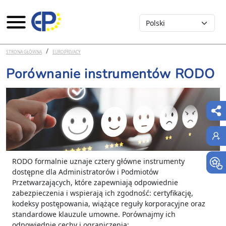
Select your language
Przejdź do treści
STRONA GŁÓWNA
EUROPRIVACY
Porównanie instrumentów RODO
RODO formalnie uznaje cztery główne instrumenty
dostępne dla Administratorów i Podmiotów
Przetwarzających, które zapewniają odpowiednie
zabezpieczenia i wspierają ich zgodność: certyfikację,
kodeksy postępowania, wiążące reguły korporacyjne oraz
standardowe klauzule umowne. Porównajmy ich
odpowiednie cechy i ograniczenia: