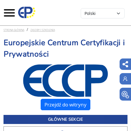
Select your language
Przejdź do treści
STRONA GŁÓWNA
ZASOBY I SZKOLENIA
Europejskie Centrum Certyfikacji i
Prywatności
Przejdź do witryny
GŁÓWNE SEKCJE