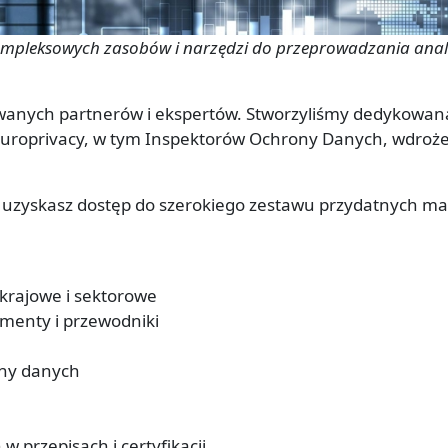
kompleksowych zasobów i narzędzi do przeprowadzania anali
owanych partnerów i ekspertów. Stworzyliśmy dedykowan
Europrivacy, w tym Inspektorów Ochrony Danych, wdroż
, uzyskasz dostęp do szerokiego zestawu przydatnych ma
 krajowe i sektorowe
umenty i przewodniki
ony danych
w przepisach i certyfikacji