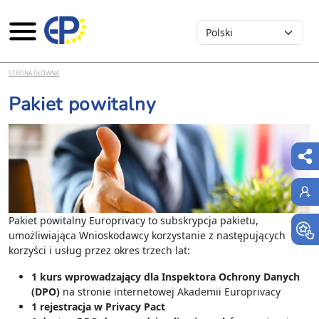
Select your language
Przejdź do treści
STRONA GŁÓWNA
Pakiet powitalny
Pakiet powitalny Europrivacy to subskrypcja pakietu,
umożliwiająca Wnioskodawcy korzystanie z następujących
korzyści i usług przez okres trzech lat:
1 kurs wprowadzający dla Inspektora Ochrony Danych
(DPO)
na stronie internetowej Akademii Europrivacy
1 rejestracja w Privacy Pact