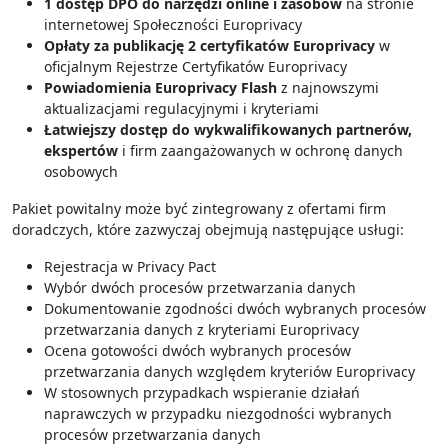
1 dostęp DPO do narzędzi online i zasobów
na stronie
internetowej Społeczności Europrivacy
Opłaty za publikację 2 certyfikatów Europrivacy
w
oficjalnym Rejestrze Certyfikatów Europrivacy
Powiadomienia Europrivacy Flash
z najnowszymi
aktualizacjami regulacyjnymi i kryteriami
Łatwiejszy dostęp do wykwalifikowanych partnerów,
ekspertów
i firm zaangażowanych w ochronę danych
osobowych
Pakiet powitalny może być zintegrowany z ofertami firm
doradczych, które zazwyczaj obejmują następujące usługi:
Rejestracja w Privacy Pact
Wybór dwóch procesów przetwarzania danych
Dokumentowanie zgodności dwóch wybranych procesów
przetwarzania danych z kryteriami Europrivacy
Ocena gotowości dwóch wybranych procesów
przetwarzania danych względem kryteriów Europrivacy
W stosownych przypadkach wspieranie działań
naprawczych w przypadku niezgodności wybranych
procesów przetwarzania danych