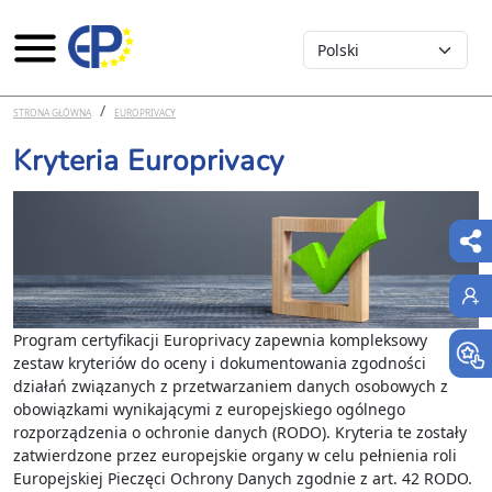
Select your language
Przejdź do treści
STRONA GŁÓWNA
EUROPRIVACY
Kryteria Europrivacy
Program certyfikacji Europrivacy zapewnia kompleksowy
zestaw kryteriów do oceny i dokumentowania zgodności
działań związanych z przetwarzaniem danych osobowych z
obowiązkami wynikającymi z europejskiego ogólnego
rozporządzenia o ochronie danych (RODO). Kryteria te zostały
zatwierdzone przez europejskie organy w celu pełnienia roli
Europejskiej Pieczęci Ochrony Danych zgodnie z art. 42 RODO.