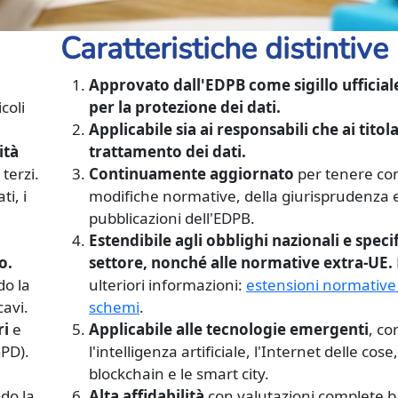
Caratteristiche distintive
Approvato dall'EDPB come sigillo ufficia
coli
per la protezione dei dati.
Applicabile sia ai responsabili che ai titola
ità
trattamento dei dati.
terzi.
Continuamente aggiornato
per tenere con
ti, i
modifiche normative, della giurisprudenza e
pubblicazioni dell'EDPB.
Estendibile agli obblighi nazionali e specif
o.
settore, nonché alle normative extra-UE.
o la
ulteriori informazioni:
estensioni normative 
cavi.
schemi
.
ri
e
Applicabile alle tecnologie emergenti
, c
GPD).
l'intelligenza artificiale, l'Internet delle cose,
blockchain e le smart city.
ndo la
Alta affidabilità
con valutazioni complete b