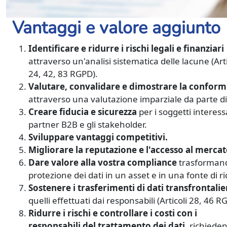
Vantaggi e valore aggiunto
Identificare e ridurre i rischi legali e finanziari
attraverso un'analisi sistematica delle lacune (Arti
24, 42, 83 RGPD).
Valutare, convalidare e dimostrare la conform
attraverso una valutazione imparziale da parte di 
Creare fiducia e sicurezza
per i soggetti interessa
partner B2B e gli stakeholder.
Sviluppare vantaggi competitivi.
Migliorare la reputazione e l'accesso al mercat
Dare valore alla vostra compliance
trasformand
protezione dei dati in un asset e in una fonte di ri
Sostenere i trasferimenti di dati transfrontalie
quelli effettuati dai responsabili (Articoli 28, 46 R
Ridurre i rischi e controllare i costi con i
responsabili del trattamento dei dati
, richiede