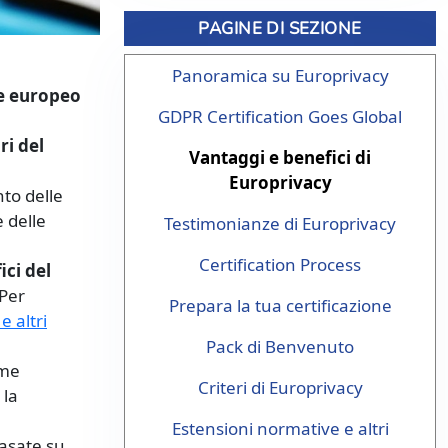
PAGINE DI SEZIONE
Panoramica su Europrivacy
le europeo
GDPR Certification Goes Global
ri del
Vantaggi e benefici di
Europrivacy
to delle
 delle
Testimonianze di Europrivacy
Certification Process
ici del
Per
Prepara la tua certificazione
e altri
Pack di Benvenuto
ome
Criteri di Europrivacy
 la
Estensioni normative e altri
asate su