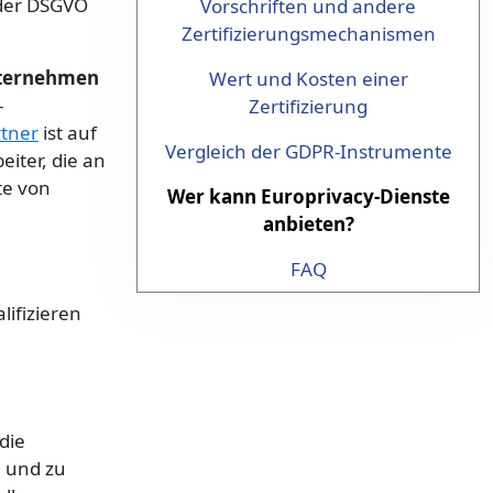
 der DSGVO
Vorschriften und andere
Zertifizierungsmechanismen
Unternehmen
Wert und Kosten einer
-
Zertifizierung
rtner
ist auf
Vergleich der GDPR-Instrumente
iter, die an
te von
Wer kann Europrivacy-Dienste
anbieten?
FAQ
lifizieren
die
 und zu