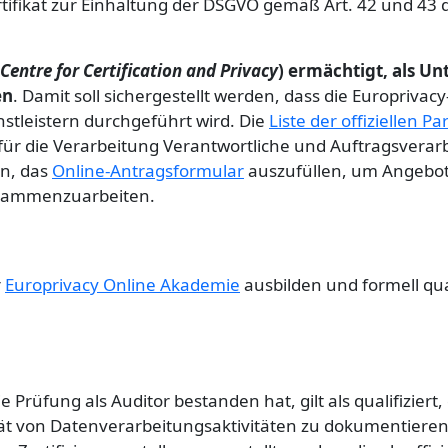
ertifikat zur Einhaltung der DSGVO gemäß Art. 42 und 43
Centre for Certification and Privacy
) ermächtigt, als 
en
. Damit soll sichergestellt werden, dass die Europrivacy
nstleistern durchgeführt wird. Die
Liste der offiziellen Pa
für die Verarbeitung Verantwortliche und Auftragsverarbe
in, das
Online-Antragsformular
auszufüllen, um Angebo
zusammenzuarbeiten.
r
Europrivacy Online Akademie
ausbilden und formell qua
Prüfung als Auditor bestanden hat, gilt als qualifiziert, 
t von Datenverarbeitungsaktivitäten zu dokumentieren