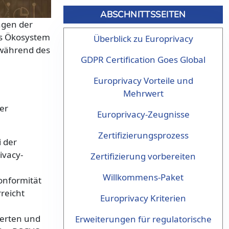
ABSCHNITTSSEITEN
ngen der
es Ökosystem
Überblick zu Europrivacy
r während des
GDPR Certification Goes Global
Europrivacy Vorteile und
Mehrwert
der
Europrivacy-Zeugnisse
Zertifizierungsprozess
i der
ivacy-
Zertifizierung vorbereiten
Willkommens-Paket
onformität
reicht
Europrivacy Kriterien
werten und
Erweiterungen für regulatorische