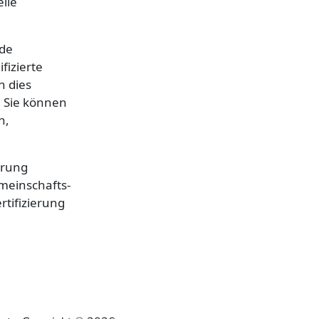
elle
nde
fizierte
n dies
. Sie können
n,
erung
emeinschafts-
rtifizierung