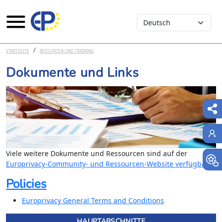
Select your language
Direkt zum Inhalt
STARTSEITE
RESSORCEN UND TRAINING
Dokumente und Links
Viele weitere Dokumente und Ressourcen sind auf der
Europrivacy-Community- und Ressourcen-Website verfügbar
.
Policies
Europrivacy General Terms and Conditions
HAUPTABSCHNITTE