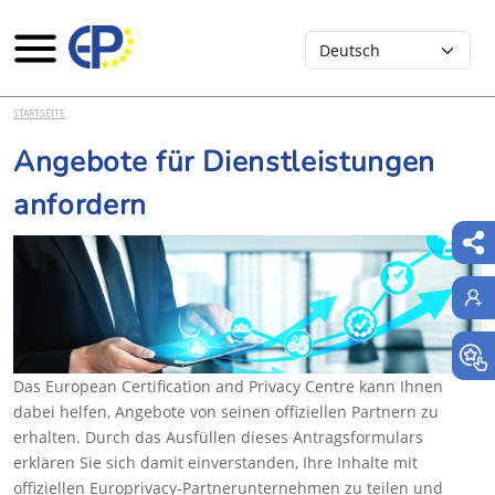
Select your language
Direkt zum Inhalt
STARTSEITE
Angebote für Dienstleistungen
anfordern