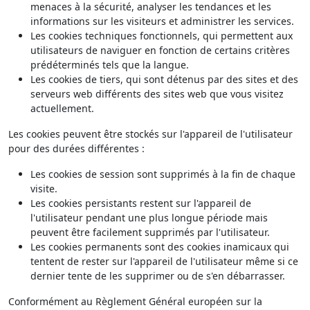
menaces à la sécurité, analyser les tendances et les
informations sur les visiteurs et administrer les services.
Les cookies techniques fonctionnels, qui permettent aux
utilisateurs de naviguer en fonction de certains critères
prédéterminés tels que la langue.
Les cookies de tiers, qui sont détenus par des sites et des
serveurs web différents des sites web que vous visitez
actuellement.
ie privée
Les cookies peuvent être stockés sur l'appareil de l'utilisateur
pour des durées différentes :
Les cookies de session sont supprimés à la fin de chaque
visite.
Les cookies persistants restent sur l'appareil de
l'utilisateur pendant une plus longue période mais
peuvent être facilement supprimés par l'utilisateur.
Les cookies permanents sont des cookies inamicaux qui
tentent de rester sur l'appareil de l'utilisateur même si ce
dernier tente de les supprimer ou de s'en débarrasser.
dentialité et de Cookies
Conformément au Règlement Général européen sur la