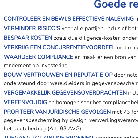
Goede re
CONTROLEER EN BEWIJS EFFECTIEVE NALEVING
m
VERMINDER RISICO'S
voor alle partijen, inclusief b
BESPAAR KOSTEN
zoals due diligence-kosten onder
VERKRIJG EEN CONCURRENTIEVOORDEEL
met mind
WAARDEER COMPLIANCE
en maak er een bron van 
rendement op investering.
BOUW VERTROUWEN EN REPUTATIE OP
door nale
ondersteund door wereldleiders in gegevensbescher
VERGEMAKKELIJK GEGEVENSOVERDRACHTEN
incl
VEREENVOUDIG
en homogeniseer het compliancebehe
PROFITEER VAN JURIDISCHE GEVOLGEN
met 73 for
gegevensbescherming by design, verwerkingsverantwoo
het boetebedrag (Art. 83 AVG).