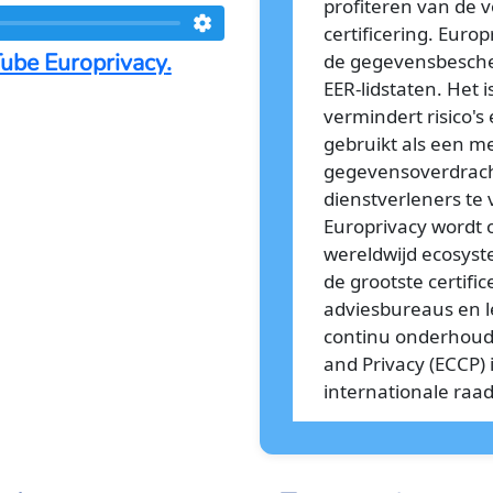
profiteren van de 
certificering. Euro
ube Europrivacy
.
de gegevensbescher
EER-lidstaten. Het 
vermindert risico'
gebruikt als een m
gegevensoverdracht
dienstverleners te v
Europrivacy wordt
wereldwijd ecosyst
de grootste certifi
adviesbureaus en l
continu onderhoude
and Privacy (ECCP)
internationale raa